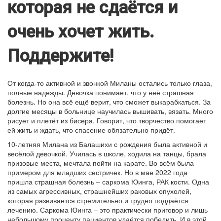
которая не сдаётся и
очень хочет жить.
Поддержите!
От когда-то активной и звонкой Миланы остались только глаза,
полные надежды. Девочка понимает, что у неё страшная
болезнь. Но она всё ещё верит, что сможет выкарабкаться. За
долгие месяцы в больнице научилась вышивать, вязать. Много
рисует и плетёт из бисера. Говорит, что творчество помогает
ей жить и ждать, что спасение обязательно придёт.
10-летняя Милана из Балашихи с рождения была активной и
весёлой девочкой. Училась в школе, ходила на танцы, брала
призовые места, мечтала пойти на карате. Во всём была
примером для младших сестричек. Но в мае 2022 года
пришла страшная болезнь – саркома Юинга, РАК кости. Одна
из самых агрессивных, страшнейших раковых опухолей,
которая развивается стремительно и трудно поддаётся
лечению. Саркома Юинга – это практически приговор и лишь
небольшому проценту пациентов удаётся победить. И в этой