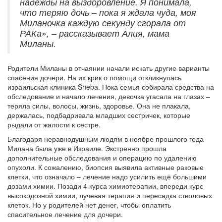
надежды на выздоровление. Я понимала,
что теряю дочь – пока я ждала чуда, моя
Миланочка каждую секунду сгорала от
РАКа», – рассказывает Алия, мама
Миланы.
Родители Миланы в отчаянии начали искать другие варианты
спасения дочери. На их крик о помощи откликнулась
израильская клиника
Sheba
. Пока семья собирала средства на
обследование и начало лечения, девочка угасала на глазах –
теряла силы, волосы, жизнь, здоровье. Она не плакала,
держалась, подбадривала младших сестричек, которые
рыдали от жалости к сестре.
Благодаря неравнодушным людям в ноябре прошлого года
Милана была уже в Израиле. Экстренно прошла
дополнительные обследования и операцию по удалению
опухоли. К сожалению, биопсия выявила активные раковые
клетки, что означало – лечение надо усилить ещё большими
дозами химии. Позади 4 курса химиотерапии, впереди курс
высокодозной химии, лучевая терапия и пересадка стволовых
клеток. Но у родителей нет денег, чтобы оплатить
спасительное лечение для дочери.