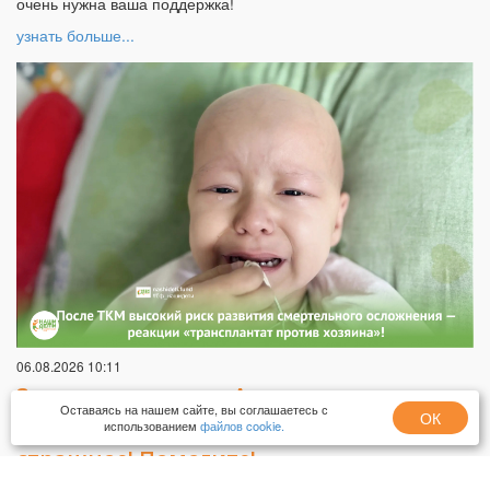
очень нужна ваша поддержка!
узнать больше...
06.08.2026 10:11
3 трансплантации Аделины – это не
Оставаясь на нашем сайте, вы соглашаетесь с
ОК
конец РАКа! Впереди кроху ждёт самое
использованием
файлов cookie.
страшное! Помогите!