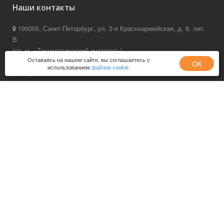
Наши контакты
190005, Санкт-Петербург, ул. 3-я Красноармейская, д. 8, лит.
В
(ст. м. «Технологический институт»)
Оставаясь на нашем сайте, вы соглашаетесь с
8 (800) 200-84-32, 8 (812) 679-83-93, 8 (499) 673-40-43
ОК
использованием
файлов cookie.
help@nashideti.fund
Политика конфиденциальности
Пользовательское соглашение
Разделы
О ФОНДЕ
ПОЛУЧИТЬ ПОМОЩЬ
КАК ПОМОЧЬ
КОМУ ПОМОЧЬ
ПРОГРАММЫ
ПОЖЕРТВОВАНИЯ
КОНТАКТЫ