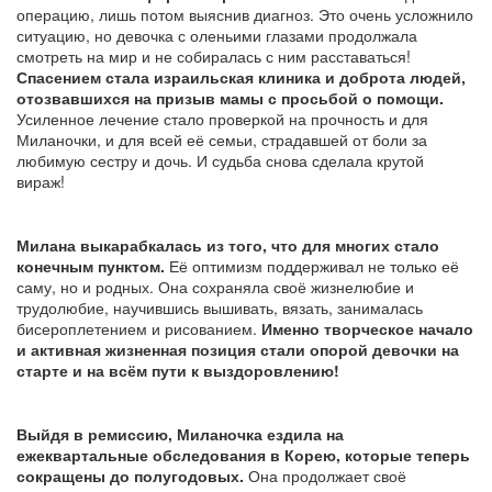
операцию, лишь потом выяснив диагноз. Это очень усложнило
ситуацию, но девочка с оленьими глазами продолжала
смотреть на мир и не собиралась с ним расставаться!
Спасением стала израильская клиника и доброта людей,
отозвавшихся на призыв мамы с просьбой о помощи.
Усиленное лечение стало проверкой на прочность и для
Миланочки, и для всей её семьи, страдавшей от боли за
любимую сестру и дочь. И судьба снова сделала крутой
вираж!
Милана выкарабкалась из того, что для многих стало
конечным пунктом.
Её оптимизм поддерживал не только её
саму, но и родных. Она сохраняла своё жизнелюбие и
трудолюбие, научившись вышивать, вязать, занималась
бисероплетением и рисованием.
Именно творческое начало
и активная жизненная позиция стали опорой девочки на
старте и на всём пути к выздоровлению!
Выйдя в ремиссию, Миланочка ездила на
ежеквартальные обследования в Корею, которые теперь
сокращены до полугодовых.
Она продолжает своё