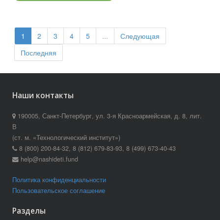
1
2
3
4
5
...
Следующая
Последняя
Наши контакты
190005, Санкт-Петербург, ул. 3-я Красноармейская, д. 8, лит.
В
(ст. м. «Технологический институт»)
8 (800) 200-84-32, 8 (812) 679-83-93, 8 (499) 673-40-43
help@nashideti.fund
Политика конфиденциальности
Пользовательское соглашение
Разделы