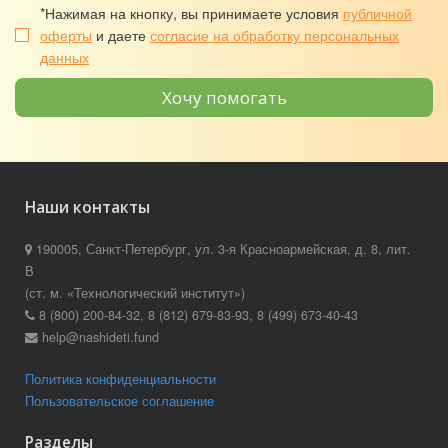
*Нажимая на кнопку, вы принимаете условия
публичной
оферты
и даете
согласие на обработку персональных
данных
Хочу помогать
Наши контакты
190005, Санкт-Петербург, ул. 3-я Красноармейская, д. 8, лит.
В
(ст. м. «Технологический институт»)
8 (800) 200-84-32, 8 (812) 679-83-93, 8 (499) 673-40-43
help@nashideti.fund
Политика конфиденциальности
Пользовательское соглашение
Разделы