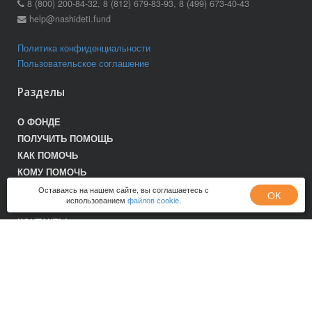
8 (800) 200-84-32, 8 (812) 679-83-93, 8 (499) 673-40-43
help@nashideti.fund
Политика конфиденциальности
Пользовательское соглашение
Разделы
О ФОНДЕ
ПОЛУЧИТЬ ПОМОЩЬ
КАК ПОМОЧЬ
КОМУ ПОМОЧЬ
ПРОГРАММЫ
Оставаясь на нашем сайте, вы соглашаетесь с
ОК
использованием
файлов cookie.
ПОЖЕРТВОВАНИЯ
КОНТАКТЫ
КАРТА САЙТА
Следуйте за нами