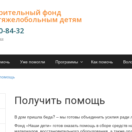
орительный фонд
тяжелобольным детям
00-84-32
лки
омочь
Уже помогли
Программы
Как помочь
Вол
 помощь
Получить помощь
В дом пришла беда? – мы готовы объединить усилия ради л
Фонд «Наши дети» готов оказать помощь в сборе средств н
материалов, восстановительного оборудования, а также о