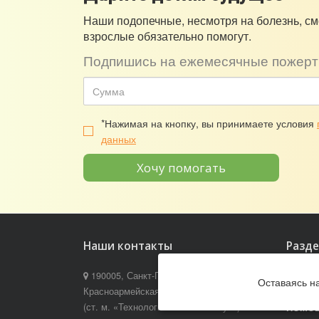
Наши подопечные, несмотря на болезнь, см
взрослые обязательно помогут.
Подпишись на ежемесячные пожерт
*Нажимая на кнопку, вы принимаете условия
данных
Хочу помогать
Наши контакты
Разд
190005, Санкт-Петербург, ул. 3-я
О ФОН
Оставаясь н
Красноармейская, д. 8, лит. В
ПОЛУЧ
(ст. м. «Технологический институт»)
ПОМО