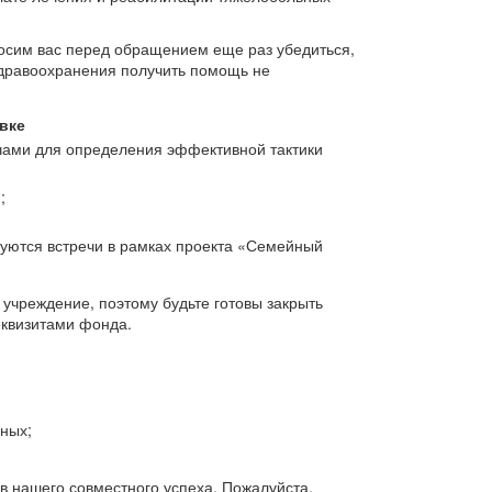
осим вас перед обращением еще раз убедиться,
дравоохранения получить помощь не
вке
чами для определения эффективной тактики
;
уются встречи в рамках проекта «Семейный
чреждение, поэтому будьте готовы закрыть
еквизитами фонда.
ных;
в нашего совместного успеха. Пожалуйста,