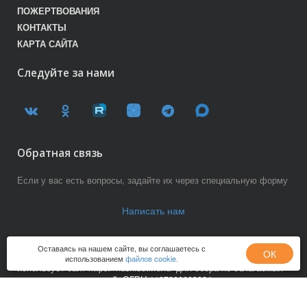
ПОЖЕРТВОВАНИЯ
КОНТАКТЫ
КАРТА САЙТА
Следуйте за нами
Обратная связь
Если у вас есть вопросы, задайте их через специальную форму
Написать нам
Оставаясь на нашем сайте, вы соглашаетесь с
ОК
Благотворительный фонд «Наши Дети-Наше будущее»
использованием
файлов cookie.
использует сайт https://nashideti.fund/ для сбора не облагаемых
налогом пожертвований, ОГРН 1197800003334 целевое
финансирование (140)