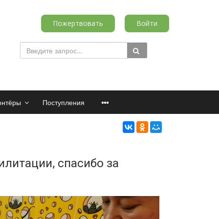
Пожертвовать
Войти
онтёры
Поступления
литации, спасибо за