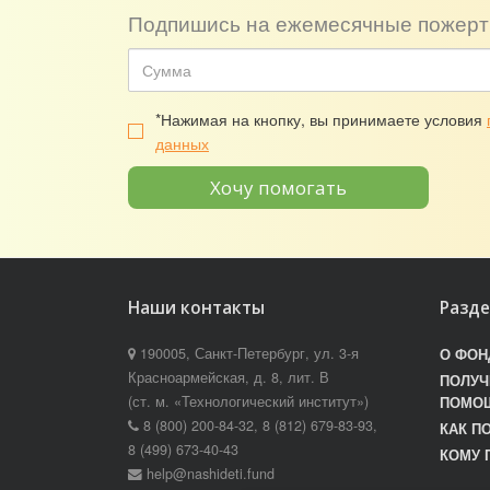
Подпишись на ежемесячные пожерт
*Нажимая на кнопку, вы принимаете условия
данных
Хочу помогать
Наши контакты
Разд
190005, Санкт-Петербург, ул. 3-я
О ФОН
Красноармейская, д. 8, лит. В
ПОЛУЧ
(ст. м. «Технологический институт»)
ПОМО
8 (800) 200-84-32, 8 (812) 679-83-93,
КАК П
8 (499) 673-40-43
КОМУ 
help@nashideti.fund