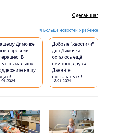
Сделай шаг
Больше новостей о ребёнке
ашему Димочке
Добрые "хвостики"
нова провели
для Димочки -
перацию! В
осталось ещё
омощь малышу
немного, друзья!
оддержите нашу
Давайте
кцию!
постараемся!
.01.2024
12.01.2024