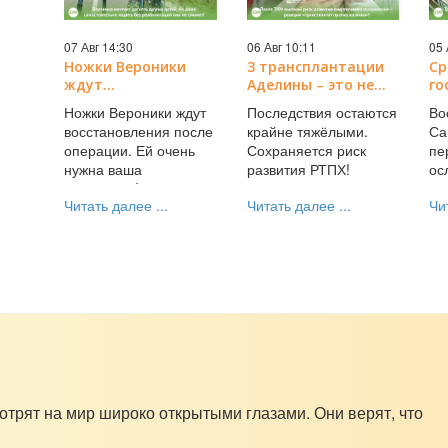
07 Авг 14:30
06 Авг 10:11
05 
Ножки Вероники
3 трансплантации
Ср
ждут
Аделины – это не
го
восстановления
конец РАКа!
но
Ножки Вероники ждут
Последствия остаются
Во
после операции. Ей
Впереди кроху ждёт
РА
восстановления после
крайне тяжёлыми.
Са
очень нужна ваша
самое страшное!
но
операции. Ей очень
Сохраняется риск
пе
поддержка!
Помогите!
нужна ваша
развития РТПХ!
ос
поддержка!
Читать далее ...
Читать далее ...
Чи
отрят на мир широко открытыми глазами. Они верят, что