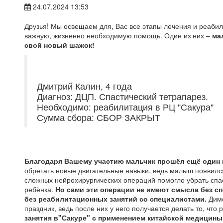
24.07.2024 13:53
Друзья! Мы освещаем для, Вас все этапы лечения и реаби
важную, жизненно необходимую помощь. Один из них –
ма
свой новый шажок!
Дмитрий Калин, 4 года
Диагноз: ДЦП. Спастический тетрапарез.
Необходимо: реабилитация в РЦ "Сакура"
Сумма сбора: СБОР ЗАКРЫТ
Благодаря Вашему участию мальчик прошёл ещё один 
обретать новые двигательные навыки, ведь малыш появилс
сложных нейрохирургических операций помогло убрать спа
ребёнка.
Но сами эти операции не имеют смысла без с
без реабилитационных занятий со специалистами.
Димо
праздник, ведь после них у него получается делать то, чт
занятия в"Сакуре" с применением китайской медицин