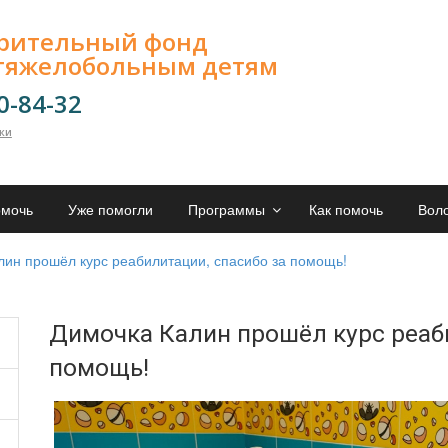
орительный фонд
тяжелобольным детям
00-84-32
лки
омочь
Уже помогли
Программы
Как помочь
Вол
лин прошёл курс реабилитации, спасибо за помощь!
Димочка Калин прошёл курс реаби
помощь!