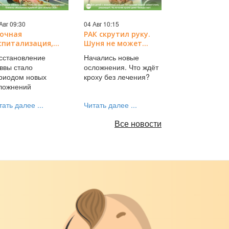
Авг 09:30
04 Авг 10:15
очная
РАК скрутил руку.
спитализация,
Шуня не может
вые испытания
обнять маму.
сстановление
Начались новые
Ка и тяжёлая
Срочная помощь!
ввы стало
осложнения. Что ждёт
вость от клиники!
риодом новых
кроху без лечения?
ложнений
тать далее ...
Читать далее ...
Все новости