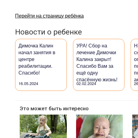
Перейти на страницу ребёнка
Новости о ребенке
Димочка Калин
УРА! Сбор на
Н
начал занятия в
лечение Димочки
с
центре
Калина закрыт!
о
реабилитации.
Спасибо Вам за
п
Спасибо!
ещё одну
п
спасённую жизнь!
а
16.05.2024
02.02.2024
26
Это может быть интересно