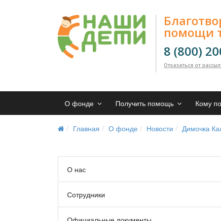
Благотв
помощи 
8 (800) 2
Отказаться от рассы
О фонде
Получить помощь
Кому п
Главная
О фонде
Новости
Димочка Ка
О нас
Сотрудники
Официальные документы