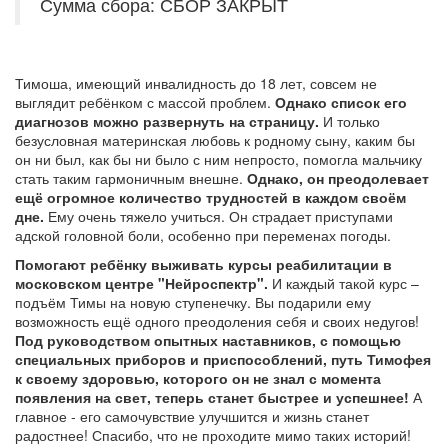
Сумма сбора: СБОР ЗАКРЫТ
Тимоша, имеющий инвалидность до 18 лет, совсем не
выглядит ребёнком с массой проблем.
Однако список его
диагнозов можно развернуть на страницу.
И только
безусловная материнская любовь к родному сыну, каким бы
он ни был, как бы ни было с ним непросто, помогла мальчику
стать таким гармоничным внешне.
Однако, он преодолевает
ещё огромное количество трудностей в каждом своём
дне.
Ему очень тяжело учиться. Он страдает приступами
адской головной боли, особенно при переменах погоды.
Помогают ребёнку выживать курсы реабилитации в
московском центре "Нейроспектр".
И каждый такой курс –
подъём Тимы на новую ступенечку. Вы подарили ему
возможность ещё одного преодоления себя и своих недугов!
Под руководством опытных наставников, с помощью
специальных приборов и приспособлений, путь Тимофея
к своему здоровью, которого он не знал с момента
появления на свет, теперь станет быстрее и успешнее!
А
главное - его самочувствие улучшится и жизнь станет
радостнее! Спасибо, что не проходите мимо таких историй!