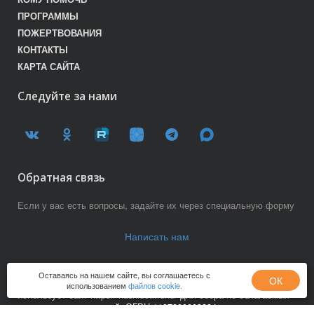
ПРОГРАММЫ
ПОЖЕРТВОВАНИЯ
КОНТАКТЫ
КАРТА САЙТА
Следуйте за нами
Обратная связь
Если у вас есть вопросы, задайте их через специальную форму
Написать нам
Оставаясь на нашем сайте, вы соглашаетесь с
ОК
Благотворительный фонд «Наши Дети-Наше будущее»
использованием
файлов cookie.
использует сайт https://nashideti.fund/ для сбора не облагаемых
налогом пожертвований, ОГРН 1197800003334 целевое