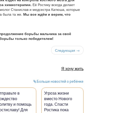
са химиотерапии.
Её Ростику всегда делает
зиолог Станислав и медсестра Катюша, которые
а была та же.
Мы все ждём и верим, что
 продолжение борьбы мальчика за своё
 борьбы только победителем!
Следующая →
Я хочу жить
Больше новостей о ребёнке
тправьте в
Угроза жизни
ождество
вместо Нового
олитву и помощь
года. Спасти
остиславу! Для
Ростика пока