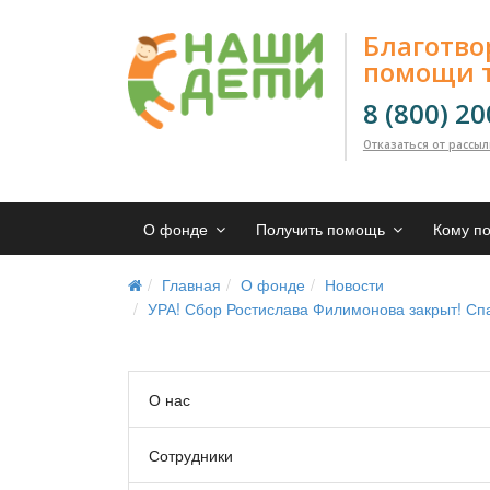
Благотв
помощи 
8 (800) 2
Отказаться от рассы
О фонде
Получить помощь
Кому п
Главная
О фонде
Новости
УРА! Сбор Ростислава Филимонова закрыт! Сп
О нас
Сотрудники