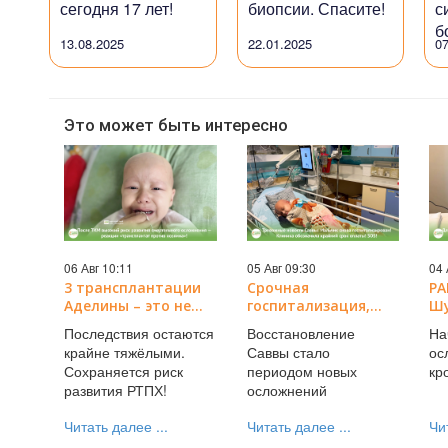
сегодня 17 лет!
биопсии. Спасите!
с
б
13.08.2025
22.01.2025
07
Это может быть интересно
06 Авг 10:11
05 Авг 09:30
04 
3 трансплантации
Срочная
РА
Аделины – это не
госпитализация,
Шу
конец РАКа!
новые испытания
об
Последствия остаются
Восстановление
На
Впереди кроху ждёт
РАКа и тяжёлая
Ср
крайне тяжёлыми.
Саввы стало
ос
самое страшное!
новость от клиники!
Сохраняется риск
периодом новых
кр
Помогите!
развития РТПХ!
осложнений
Читать далее ...
Читать далее ...
Чи