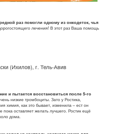
редной раз помогли одному из онкодеток, чья
 дорогостоящего лечения! В этот раз Ваша помощь
ки (Ихилов), г. Тель-Авив
ие и пытается восстановиться после 5-го
чень низкие тромбоциты. Зато у Ростика,
ия химия, как это бывает, изменила – ест он
е пока оставляет желать лучшего. Ростик ещё
коло дома.
ик ездил на контроль костного мозга для