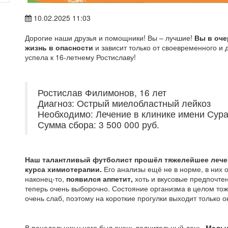
10.02.2025 11:03
Дорогие наши друзья и помощники! Вы – лучшие!
Вы в оче
жизнь в опасности
и зависит только от своевременного и
успела к 16-летнему Ростиславу!
Ростислав Филимонов, 16 лет
Диагноз: Острый миелобластный лейкоз
Необходимо: Лечение в клинике имени Сурас
Сумма сбора: 3 500 000 руб.
Наш талантливый футболист прошёл тяжелейшее лечен
курса химиотерапии.
Его анализы ещё не в норме, в них о
наконец-то,
появился аппетит,
хоть и вкусовые предпочтен
теперь очень выборочно. Состояние организма в целом тож
очень слаб, поэтому на короткие прогулки выходит только о
В понедельник у него был очень волнительный день.
Мальч