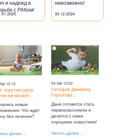
ил и надежд в
невозможно!
орьбе с РАКом!
.01.2025
30.12.2024
04 Авг 10:02
Авг 10:15
Сегодня Даниилу
К скрутил руку.
Горохову
ня не может
исполняется 8 лет!
нять маму.
Даня готовится стать
чались новые
Поздравляем!
очная помощь!
первоклассником и
ложнения. Что ждёт
делится с нами
оху без лечения?
хорошими новостями!
Читать далее ...
тать далее ...