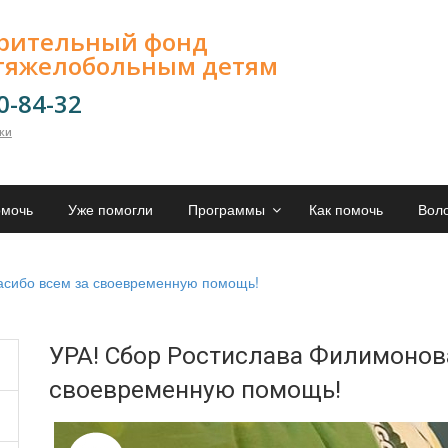
орительный фонд
тяжелобольным детям
00-84-32
лки
омочь
Уже помогли
Программы
Как помочь
Вол
асибо всем за своевременную помощь!
УРА! Сбор Ростислава Филимонова
своевременную помощь!