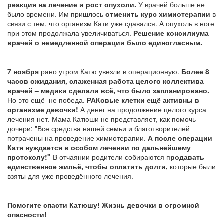
реакция на лечение и рост опухоли.
У врачей больше не
было времени. Им пришлось
отменить курс химиотерапии
в
связи с тем, что организм Кати уже сдавался. А опухоль в ноге
при этом продолжала увеличиваться.
Решение консилиума
врачей о немедленной операции было единогласным.
7 ноября
рано утром Катю увезли в операционную.
Более 8
часов ожидания, слаженная работа целого коллектива
врачей – медики сделали всё, что было запланировано.
Но это ещё не победа.
РАКовые клетки ещё активны в
организме девочки!
А денег на продолжение целого курса
лечения нет. Мама Катюши не представляет, как помочь
дочери: "Все средства нашей семьи и благотворителей
потрачены на проведение химиотерапии.
А после операции
Катя нуждается в особом лечении по дальнейшему
протоколу!"
В отчаянии родители собираются п
родавать
единственное жильё, чтобы оплатить долги,
которые были
взяты для уже проведённого лечения.
Помогите спасти Катюшу! Жизнь девочки в огромной
опасности!