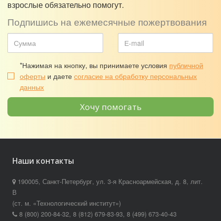
взрослые обязательно помогут.
Подпишись на ежемесячные пожертвования
*Нажимая на кнопку, вы принимаете условия
публичной
оферты
и даете
согласие на обработку персональных
данных
Хочу помогать
Наши контакты
190005, Санкт-Петербург, ул. 3-я Красноармейская, д. 8, лит.
В
(ст. м. «Технологический институт»)
8 (800) 200-84-32, 8 (812) 679-83-93, 8 (499) 673-40-43