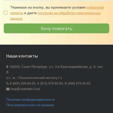
*Нажимая на кнопку, вы принимаете условия
публичной
оферты
и даете
согласие на обработку персональных
данных
Хочу помогать
Наши контакты
190005, Санкт-Петербург, ул. 3-я Красноармейская, д. 8, лит.
В
(ст. м. «Технологический институт»)
8 (800) 200-84-32, 8 (812) 679-83-93, 8 (499) 673-40-43
help@nashideti.fund
Политика конфиденциальности
Пользовательское соглашение