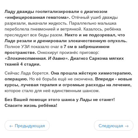
Ладу дважды госпитализировали с диагнозом
«инфицированная гематома».
Отёчный ушиб дважды
разрезали, выкачали жидкость. Параллельно малышка
переболела пневмонией и ветрянкой. Казалось, ребёнка
преследуют все беды разом.
Никто и не подозревал, что
Ладе резали и дренировали злокачественную опухоль.
Полное УЗИ показало очаг в
7 см в забрюшинном
пространстве.
Онкохируг произнёс приговор:
«Злокачественная. И давно».
Диагноз Саркома мягких
тканей 4 стадии.
Сейчас Лада борется.
Она прошла жёсткую химиотерапию,
операцию.
Но её борьба ещё не окончена.
Впереди - новые
курсы, лучевая терапия и огромные расходы на лечение,
которое стало для неё единственным шансом.
Без Вашей помощи этого шанса у Лады не станет!
Спасите жизнь ребёнка!
← Предыдующая
Следующая →