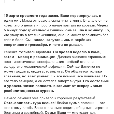
15 марта прошлого года жизнь Вани перевернулась в
один миг.
Мама отправила сына читать книгу. Вначале он не
хотел этого делать и просто начал прыгать на кровати.
Через
5 минут подозрительной тишины она зашла в комнату.
То,
что увидела в тот миг женщина, она не может вспоминать без
слёз и боли. Сын
висел, запутавшись в верёвках
спортивного тренажёра, и почти не дышал.
Ребёнка госпитализировали.
Он провёл неделю в коме,
затем – месяц в реанимации.
Диагноз оказался страшным:
пост-гипоксическая энцефалопатия тяжёлой степени
вследствие механической асфиксии.
Сейчас Ванечка не
может ходить, сидеть, говорить. Он общается только
глазками, но всех узнаёт.
Он всё помнит, всё понимает. Но
его тело замерло, а он остался заперт внутри.
Его состояние
и уровень жизни полностью зависят от непрерывных
реабилитационных курсов.
Начало лечения уже привело к хорошим результатам!
Останавливать курс нельзя!
Любая сумма помощи — это
шаг к тому, чтобы Ваня снова смог ходить, общаться, играть с
братьями и сестрёнкой.
Семья Вани — многодетная,