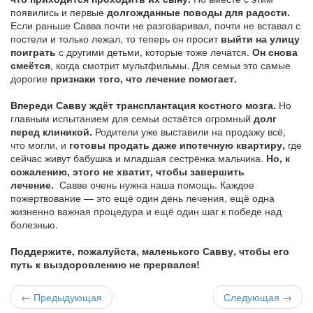
появились и первые
долгожданные поводы для радости.
Если раньше Савва почти не разговаривал, почти не вставал с
постели и только лежал, то теперь он просит
выйти на улицу
поиграть
с другими детьми, которые тоже лечатся.
Он снова
смеётся
, когда смотрит мультфильмы. Для семьи это самые
дорогие
признаки того, что лечение помогает.
Впереди Савву ждёт трансплантация костного мозга.
Но
главным испытанием для семьи остаётся огромный
долг
перед клиникой.
Родители уже выставили на продажу всё,
что могли, и
готовы продать даже ипотечную квартиру,
где
сейчас живут бабушка и младшая сестрёнка мальчика.
Но, к
сожалению, этого не хватит, чтобы завершить
лечение.
Савве очень нужна наша помощь. Каждое
пожертвование — это ещё один день лечения, ещё одна
жизненно важная процедура и ещё один шаг к победе над
болезнью.
Поддержите, пожалуйста, маленького Савву, чтобы его
путь к выздоровлению не прервался!
← Предыдующая
Следующая →