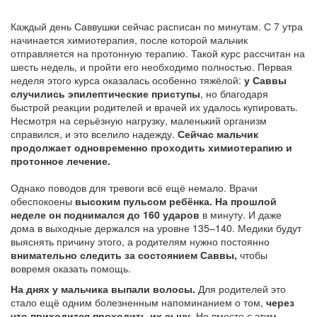
Каждый день Саввушки сейчас расписан по минутам. С 7 утра
начинается химиотерапия, после которой мальчик
отправляется на протонную терапию. Такой курс рассчитан на
шесть недель, и пройти его необходимо полностью. Первая
неделя этого курса оказалась особенно тяжёлой:
у Саввы
случились эпилептические приступы
, но благодаря
быстрой реакции родителей и врачей их удалось купировать.
Несмотря на серьёзную нагрузку, маленький организм
справился, и это вселило надежду.
Сейчас мальчик
продолжает одновременно проходить химиотерапию и
протонное лечение.
Однако поводов для тревоги всё ещё немало. Врачи
обеспокоены
высоким пульсом ребёнка. На прошлой
неделе он поднимался до 160 ударов
в минуту. И даже
дома в выходные держался на уровне 135–140. Медики будут
выяснять причину этого, а родителям нужно постоянно
внимательно следить за состоянием Саввы,
чтобы
вовремя оказать помощь.
На днях у мальчика выпали волосы.
Для родителей это
стало ещё одним болезненным напоминанием о том,
через
что приходится проходить их сыну.
Но вместе с этим