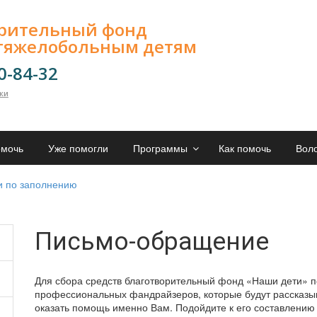
орительный фонд
тяжелобольным детям
00-84-32
лки
омочь
Уже помогли
Программы
Как помочь
Вол
и по заполнению
Письмо-обращение
Для сбора средств благотворительный фонд «Наши дети» 
профессиональных фандрайзеров, которые будут рассказыв
оказать помощь именно Вам. Подойдите к его составлению