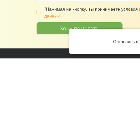
*Нажимая на кнопку, вы принимаете условия
данных
Хочу помогать
Оставаясь н
Наши контакты
Разд
190005, Санкт-Петербург, ул. 3-я
О ФОН
Красноармейская, д. 8, лит. В
ПОЛУЧ
(ст. м. «Технологический институт»)
ПОМО
8 (800) 200-84-32, 8 (812) 679-83-93,
КАК П
8 (499) 673-40-43
КОМУ 
help@nashideti.fund
Политика конфиденциальности
Пользовательское соглашение