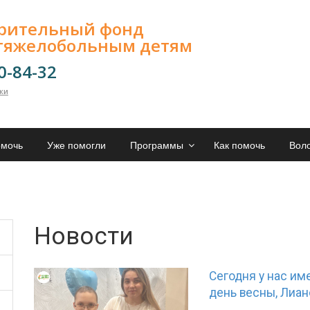
орительный фонд
тяжелобольным детям
00-84-32
лки
омочь
Уже помогли
Программы
Как помочь
Вол
Новости
Сегодня у нас и
день весны, Лиан