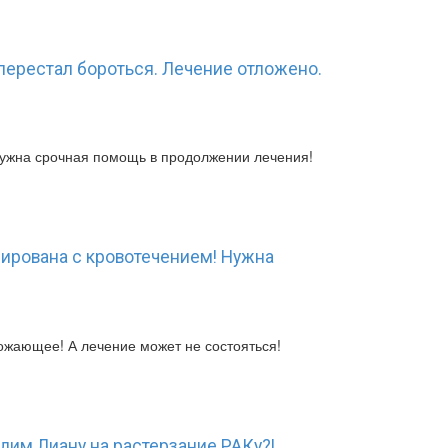
перестал бороться. Лечение отложено.
нужна срочная помощь в продолжении лечения!
зирована с кровотечением! Нужна
ожающее! А лечение может не состояться!
дим Лиану на растерзание РАКу?!