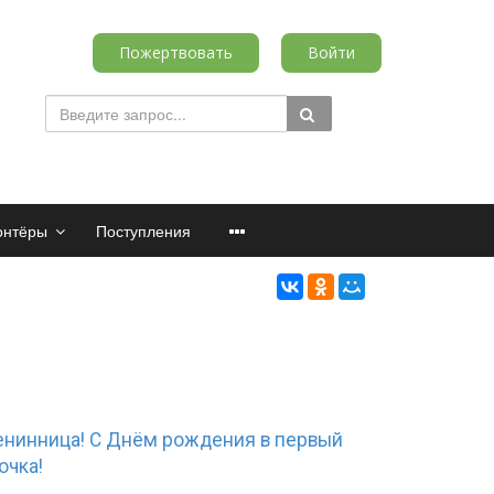
Пожертвовать
Войти
онтёры
Поступления
менинница! С Днём рождения в первый
очка!