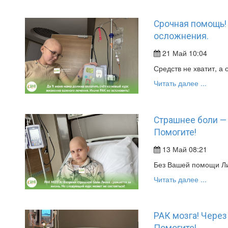
Срочная помощь!
осложнения.
21 Май 10:04
Средств не хватит, а
Читать далее ...
Страшнее боли — с
Помогите!
13 Май 08:21
Без Вашей помощи Ли
Читать далее ...
РАК мозга! Через