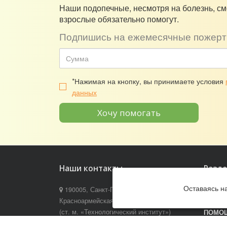
Наши подопечные, несмотря на болезнь, см
взрослые обязательно помогут.
Подпишись на ежемесячные пожерт
*Нажимая на кнопку, вы принимаете условия
данных
Хочу помогать
Наши контакты
Разд
Оставаясь н
190005, Санкт-Петербург, ул. 3-я
О ФОН
Красноармейская, д. 8, лит. В
ПОЛУЧ
(ст. м. «Технологический институт»)
ПОМО
8 (800) 200-84-32, 8 (812) 679-83-93,
КАК П