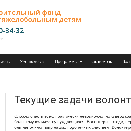
орительный фонд
тяжелобольным детям
00-84-32
лки
омочь
Уже помогли
Программы
Как помочь
Вол
Текущие задачи волон
Сложно спасти всех, практически невозможно, но благодаря
большему количеству нуждающихся. Волонтеры – люди, н
они наполняют мир наших подопечных счастьем. Волонтерс