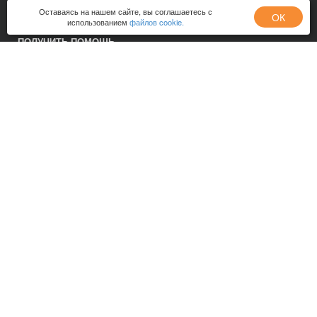
Оставаясь на нашем сайте, вы соглашаетесь с
ОК
использованием
файлов cookie.
О ФОНДЕ
ПОЛУЧИТЬ ПОМОЩЬ
КАК ПОМОЧЬ
КОМУ ПОМОЧЬ
ПРОГРАММЫ
ПОЖЕРТВОВАНИЯ
КОНТАКТЫ
КАРТА САЙТА
Следуйте за нами
Обратная связь
Если у вас есть вопросы, задайте их через специальную форму
Написать нам