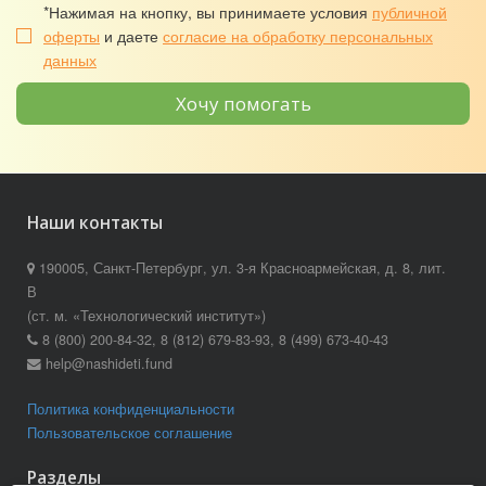
*Нажимая на кнопку, вы принимаете условия
публичной
оферты
и даете
согласие на обработку персональных
данных
Хочу помогать
Наши контакты
190005, Санкт-Петербург, ул. 3-я Красноармейская, д. 8, лит.
В
(ст. м. «Технологический институт»)
8 (800) 200-84-32, 8 (812) 679-83-93, 8 (499) 673-40-43
help@nashideti.fund
Политика конфиденциальности
Пользовательское соглашение
Разделы